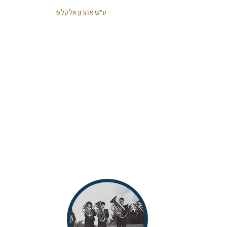
ע"ש אהרון אלקלעי
<< בית ספר מנגן