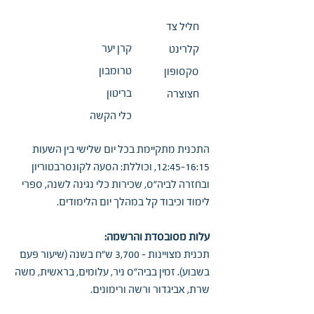
חליל צד
קרן יער
קלרינט
טרומבון
סקסופון
בריטון
חצוצרה
כלי הקשה
התכנית מתקיימת בכל יום שלישי בין השעות
12:45-16:15, וכוללת: הסעה לקונסרבטוריון
ובחזרה לביה"ס, שכירות כלי נגינה לשנה, ספרי
לימוד וכיבוד קל במהלך יום הלימודים.
עלות מסובסדת והרשמה:
תכנית מצויינות - 3,700 ש"ח בשנה (שיעור פעם
בשבוע). זמין בביה"ס ניר, עלומים, בראשית, משה
שרת, אביגדור ורשה ורימונים.