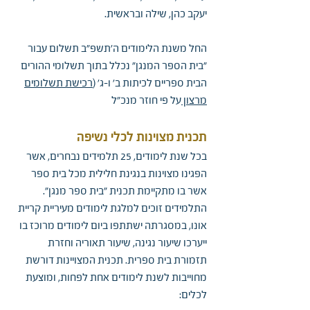
יעקב כהן, שילה ובראשית.
החל משנת הלימודים ה'תשפ"ב תשלום עבור
"בית הספר המנגן" נכלל בתוך תשלומי ההורים
הבית ספריים לכיתות ב' ו-ג' (
רכישת תשלומים
מרצון
על פי חוזר מנכ"ל
ת
כנית מצוינות לכלי נשיפה
בכל שנת לימודים, 25 תלמידים נבחרים, אשר
הפגינו מצוינות בנגינת חלילית מכל בית ספר
אשר בו מתקיימת תכנית "בית ספר מנגן".
התלמידים זוכים למלגת לימודים מעיריית קריית
אונו, במסגרתה ישתתפו ביום לימודים מרוכז בו
ייערכו שיעור נגינה, שיעור תאוריה וחזרת
תזמורת בית ספרית. תכנית המצויינות דורשת
מחוייבות לשנת לימודים אחת לפחות, ומוצעת
לכלים: