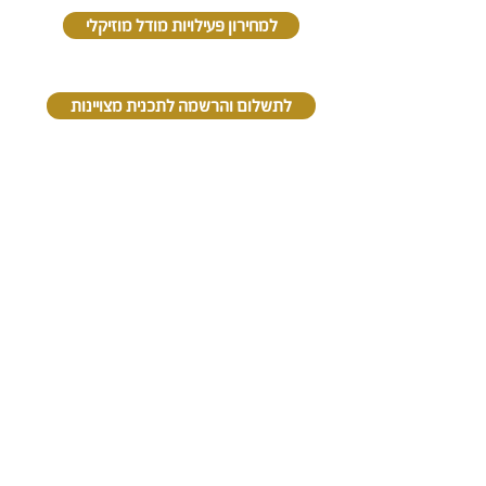
למחירון פעילויות מודל מוזיקלי
לתשלום והרשמה לתכנית מצויינות
קונסרבטוריון קריית אונו ע"ש אהרון אלקלעי
רחבת לורדייל לייקס (קריית התרבות), קריית אונו
03-6353328
office@onomusic.org