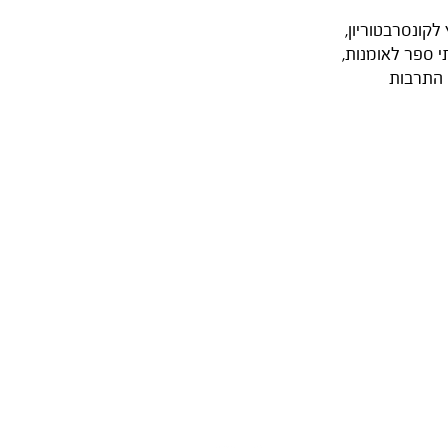
לקונסרבטוריון,
ד לבתי ספר לאומנות,
ן התרבות
ת אונו ע"ש אהרון אלקלעי
 (קריית התרבות), קריית אונו
office