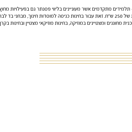
תלמידים מתקדמים אשר מעוניינים בליווי פסנתר גם בפעילויות מחוץ 
זכאים לכך בעלות של 250 ש"ח. זאת עבור בחינות כניסה למוסדות חינוך, מבחני ב
ית מחוננים ומצטיינים במוזיקה, בחינות מוזיקאי מצטיין ובחינות בקר
קונסרבטוריון קריי
רחבת לורדייל לייקס
 אונו (ע"ר)
03-6353328
@onomusic.org
ים של משרד המשפטים
א'-ה', 13:00-19:00