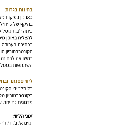
בחינות בגרות - 
כארגון בפיקוח מש
בהיקף
כיתה י"ב. המסלול
להצליח באופן מיטב
בכתיבת העבודה העי
בהשוואה לבחינה 
השתתפות במסלול הרסיטל כרוכה בע
ליווי פסנתר ובחי
כל תלמידי הקונסר
בקונסרבטוריון מק
פדגוגית גם יחד. 
זמני הליווי:
ימים א', ב', ד', ה' - 4:00-19:00