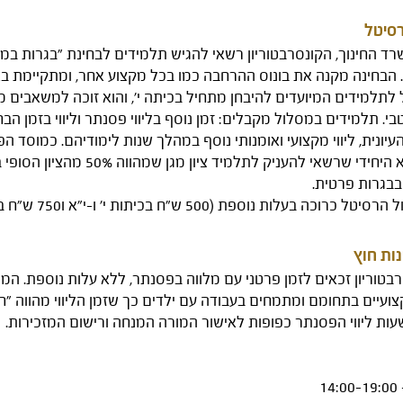
רסיטל
רד החינוך, הקונסרבטוריון רשאי להגיש תלמידים לבחינת "בגרות במו
 של 5 יח"ל. הבחינה מקנה את בונוס ההרחבה כמו בכל מקצוע אחר, ומתקיימת
 לתלמידים המיועדים להיבחן מתחיל בכיתה י', והוא זוכה למשאבים מ
י. תלמידים במסלול מקבלים: זמן נוסף בליווי פסנתר וליווי בזמן הבחינ
ונית, ליווי מקצועי ואומנותי נוסף במהלך שנות לימודיהם. כמוסד הפי
הקונסרבטוריון הוא היחידי שרשאי להעניק לתלמיד ציון
בבגרות פרטית.
לות נוספת (500 ש"ח בכיתות י' ו-י"א ו750 ש"ח בכיתה י"ב).
נות חוץ
בטוריון זכאים לזמן פרטני עם מלווה בפסנתר, ללא עלות נוספת. המל
צועיים בתחומם ומתמחים בעבודה עם ילדים כך שזמן הליווי מהווה "ח
שעות ליווי הפסנתר כפופות לאישור המורה המנחה ורישום המזכירות.
1