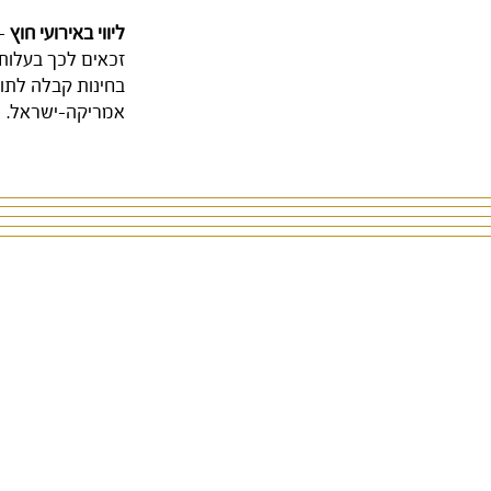
ליווי באירועי חוץ
- 
בחינות קבלה לתוכנ
אמריקה-ישראל.
מופעל ע"י
העמותה לחינוך מוזיקלי בקריית
מספר ח"פ: 58-036-420-6
רישומנו באתר
גיידסטאר
- אתר התאגיד
מדיניות הפרטיות שלנו
הצהרת נגישות