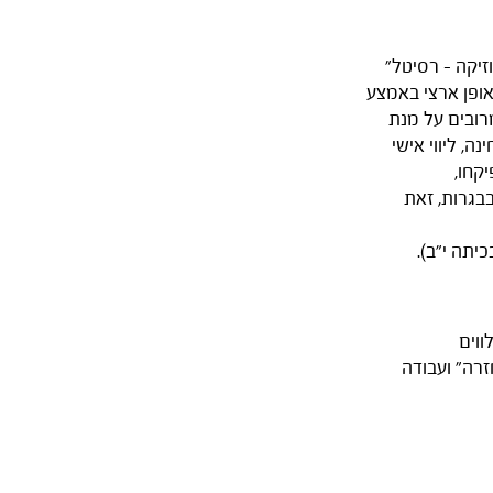
זיקה - רסיטל"
 באופן ארצי באמצע
רובים על מנת
ה, ליווי אישי
קחו,
 מגן שמהווה 50% מהציון הסופי בבגרות, זאת
ווים
זרה" ועבודה