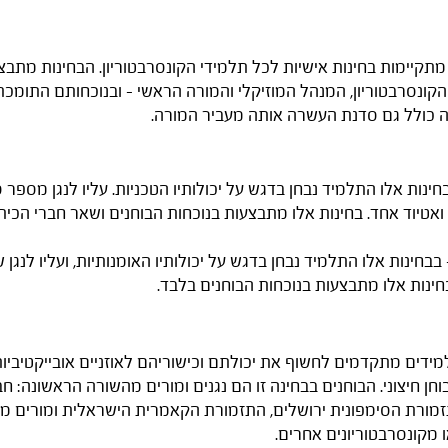
קיימות בחינות אישיות לכל תלמידי הקונסרבטוריון. הבחינות מתבצע
 הקונסרבטוריון, המנהל המוזיקלי והמורה הראשי - ובנוכחותם התומכ
נה כולל גם סדנת העשרה אותה מעביר המורה.
חינות אלו התלמיד נבחן בדגש על יכולותיו הטכניות. עליו לנגן מספר ס
 ואטיוד אחד. בחינות אלו מתבצעות בנוכחות הבוחנים ושאר חברי הכית
בבחינות אלו התלמיד נבחן בדגש על יכולותיו האומנותיות, ועליו לנגן ש
בחינות אלו מתבצעות בנוכחות הבוחנים בלבד.
ידים מתקדמים לחשוף את יכולתם וכישוריהם לאוזניים אובייקטיביות ח
וחן חיצוני. הבוחנים בבחינה זו הם נגנים ומורים מהשורה הראשונה: ח
זמורת הסימפונית ירושלים, התזמורת הקאמרית הישראלית ומורים מ
ו מקונסרבטוריונים אחרים.